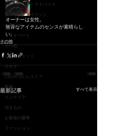
メンテナンス・アドバイス
ツーリング・イベント
オーナーは女性。
お知らせ
無骨なアイテムのセンスが素晴らし
い。
プライベート
その他
その他
イタルジェット
小ネタ
CB250 G5 レストア
新着
すべて表示
最新記事
インテリア
頂きもの
お客様の愛車
ファッション