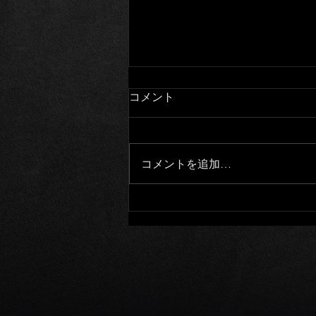
コメント
コメントを追加…
XS650SPL その1