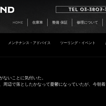
TEL 03-3807-
HOME
在庫車
整備 保証
修理について
メンテナンス・アドバイス
ツーリング・イベント
イタルジェット
小ネタ
CB250 G5 レストア
新着
がないことに気付いた。
ファッション
飲食物
、周辺で落としたかなって憂鬱になっていたが、今朝着