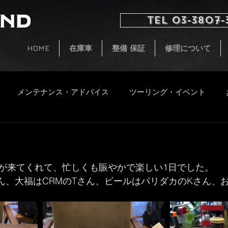
TEL 03-3807-
HOME
在庫車
整備 保証
修理について
メンテナンス・アドバイス
ツーリング・イベント
イタルジェット
小ネタ
CB250 G5 レストア
新着
が来てくれて、忙しくも賑やかで楽しい1日でした。
ファッション
飲食物
さん、大福はCRMのTさん、ビールはパリダカのKさん、