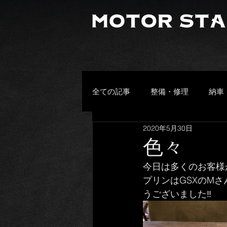
全ての記事
整備・修理
納車
2020年5月30日
プライベート
その他
色々
今日は多くのお客様
頂きもの
お客様の愛車
プリンはGSXのM
うございました‼️