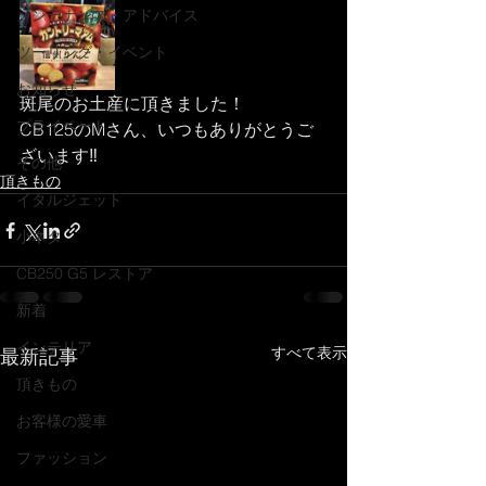
メンテナンス・アドバイス
ツーリング・イベント
お知らせ
斑尾のお土産に頂きました！
プライベート
CB125のMさん、いつもありがとうご
ざいます‼️
その他
頂きもの
イタルジェット
小ネタ
CB250 G5 レストア
新着
インテリア
すべて表示
最新記事
頂きもの
お客様の愛車
ファッション