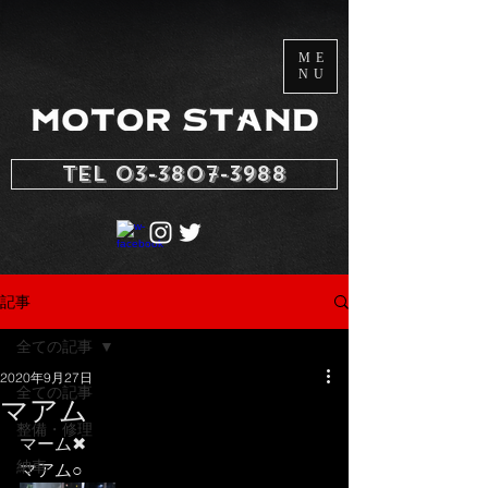
ME
NU
TEL 03-3807-3988
記事
全ての記事
2020年9月27日
全ての記事
マアム
整備・修理
マーム✖︎
納車
マアム○