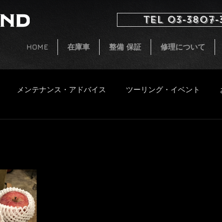
TEL 03-3807-
HOME
在庫車
整備 保証
修理について
メンテナンス・アドバイス
ツーリング・イベント
イタルジェット
小ネタ
CB250 G5 レストア
新着
ファッション
飲食物