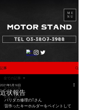
ME
NU
TEL 03-3807-3988
記事
全ての記事
2021年5月16日
全ての記事
近状報告
整備・修理
パリダカ修理のTさん
納車
昔作ったキーホルダーをペイントして