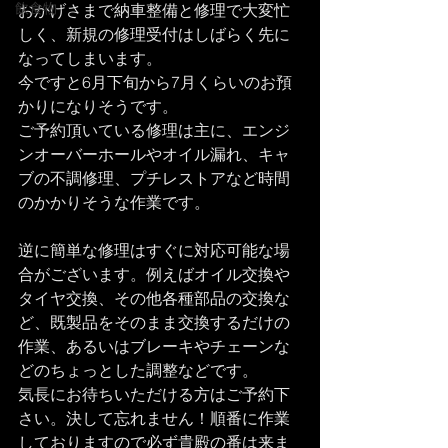
飲食物
おかげさまで納車整備と修理で大変忙
しく、新規の修理受付はしばらく先に
なってしまいます。
今ですと6月下旬から7月くらいのお預
かりになりそうです。
ご予約頂いている修理は主に、エンジ
ンオーバーホールやオイル漏れ、キャ
ブの不調修理、プチレストアなど時間
のかかりそうな作業です。
逆に簡単な修理はすぐに対応可能な場
合がございます。例えばオイル交換や
タイヤ交換、その他各種部品の交換な
ど、既製品をそのまま交換するだけの
作業、あるいはブレーキやチェーンな
どのちょっとした調整などです。
気長にお待ちいただける方はご予約下
さい。決して忘れません！順番に作業
しておりますので必ず貴殿の番は来ま