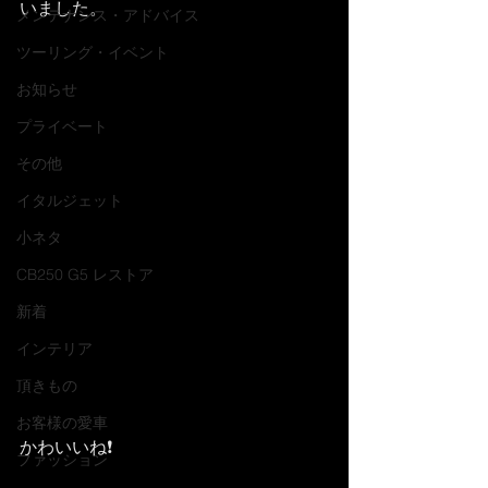
いました。
メンテナンス・アドバイス
ツーリング・イベント
お知らせ
プライベート
その他
イタルジェット
小ネタ
CB250 G5 レストア
新着
インテリア
頂きもの
お客様の愛車
かわいいね❗️
ファッション