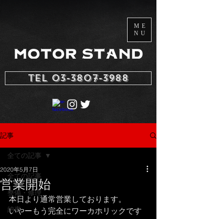
ME
NU
TEL 03-3807-3988
記事
全ての記事
2020年5月7日
全ての記事
営業開始
整備・修理
本日より通常営業しております。
納車
いやーもう完全にワーカホリックです