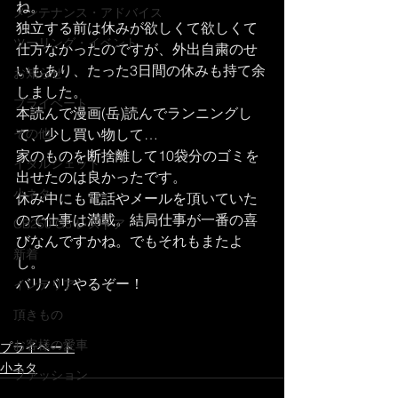
ね。
メンテナンス・アドバイス
独立する前は休みが欲しくて欲しくて
ツーリング・イベント
仕方なかったのですが、外出自粛のせ
いもあり、たった3日間の休みも持て余
お知らせ
しました。
プライベート
本読んで漫画(岳)読んでランニングし
その他
て、少し買い物して…
家のものを断捨離して10袋分のゴミを
イタルジェット
出せたのは良かったです。
小ネタ
休み中にも電話やメールを頂いていた
ので仕事は満載。結局仕事が一番の喜
CB250 G5 レストア
びなんですかね。でもそれもまたよ
新着
し。
バリバリやるぞー！
インテリア
頂きもの
お客様の愛車
プライベート
小ネタ
ファッション