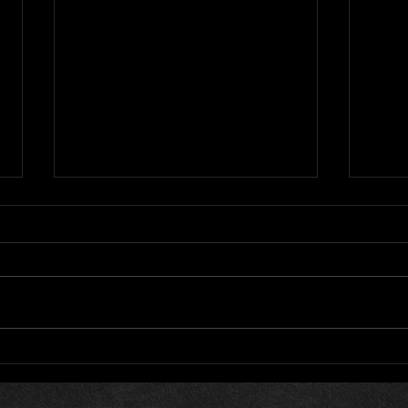
遠方
ひよ子 その15