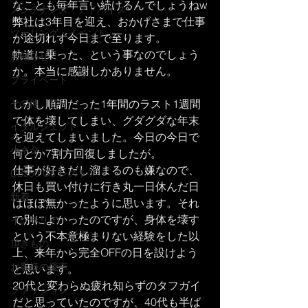
なことも毎年言い続けるんでしょうねw
メンテナンス・アドバイス
弊社は3年目を迎え、おかげさまで仕事
ツーリング・イベント
が途切れず今日まで至ります。
軌道に乗った、という事なのでしょう
お知らせ
か。本当に感謝しかありません。
プライベート
その他
しかし順調だった1年間のラスト1週間
で体を壊してしまい、グダグダな年末
イタルジェット
を迎えてしまいました。今日の今日で
小ネタ
何とか7割方回復しましたが。
仕事が好きだし溜まるのも嫌なので、
CB250 G5 レストア
休日も買い付けに行き丸一日休んだ日
新着
はほぼ無かったように思います。それ
で別によかったのですが、身体を壊す
インテリア
という不本意極まりない経験をした以
頂きもの
上、来年から完全OFFの日を設けよう
お客様の愛車
と思います。
20代と変わらぬ疲れ知らずのタフガイ
ファッション
だと思っていたのですが、40代も半ば