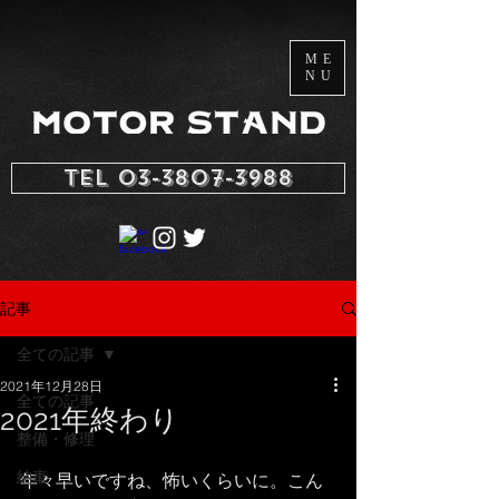
ME
NU
TEL 03-3807-3988
記事
全ての記事
2021年12月28日
全ての記事
2021年終わり
整備・修理
納車
年々早いですね、怖いくらいに。こん