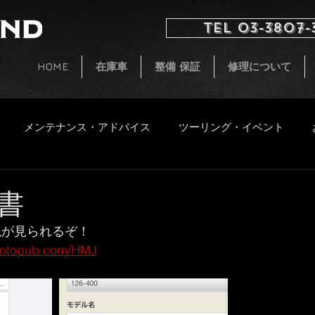
TEL 03-3807-
HOME
在庫車
整備 保証
修理について
メンテナンス・アドバイス
ツーリング・イベント
イタルジェット
小ネタ
CB250 G5 レストア
新着
書
説が見られるぞ！
ファッション
飲食物
motopub.com/HMJ