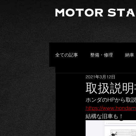
全ての記事
整備・修理
納車
2021年3月12日
プライベート
その他
取扱説明
ホンダのHPから取
頂きもの
お客様の愛車
https://www.honda
結構な旧車も！