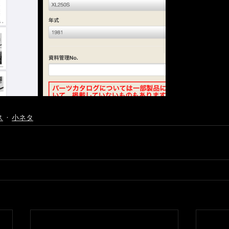
ス
小ネタ