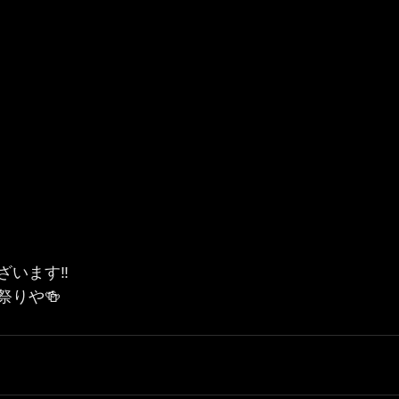
います‼️
祭りや🍻