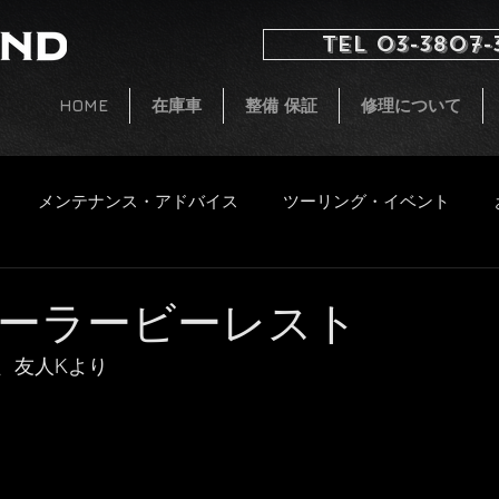
TEL 03-3807-
HOME
在庫車
整備 保証
修理について
メンテナンス・アドバイス
ツーリング・イベント
イタルジェット
小ネタ
CB250 G5 レストア
新着
ーラービーレスト
、友人Kより
ファッション
飲食物