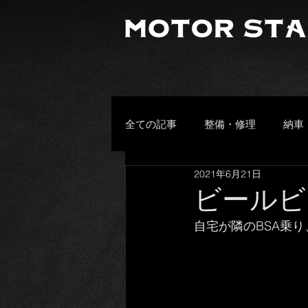
全ての記事
整備・修理
納車
2021年6月21日
プライベート
その他
ビールビ
自宅が隣のBSA乗り
頂きもの
お客様の愛車