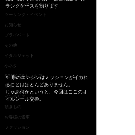
メンテナンス・アドバイス
ランクケースを割ります。
ツーリング・イベント
お知らせ
プライベート
その他
イタルジェット
小ネタ
CB250 G5 レストア
XL系のエンジンはミッションがイカれ
ることはほとんどありません。
新着
じゃあ何かというと、今回はここのオ
インテリア
イルシール交換。
頂きもの
お客様の愛車
ファッション