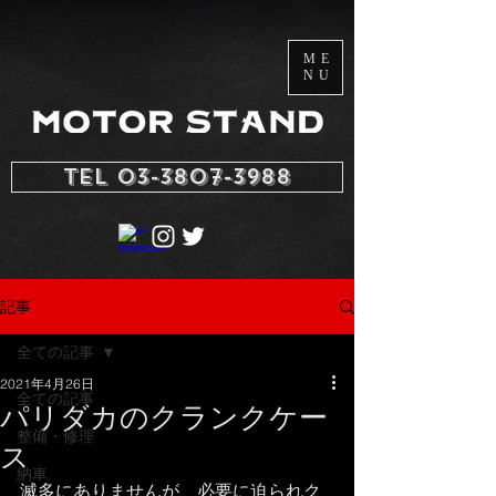
ME
NU
TEL 03-3807-3988
記事
全ての記事
2021年4月26日
全ての記事
パリダカのクランクケー
整備・修理
ス
納車
滅多にありませんが、必要に迫られク