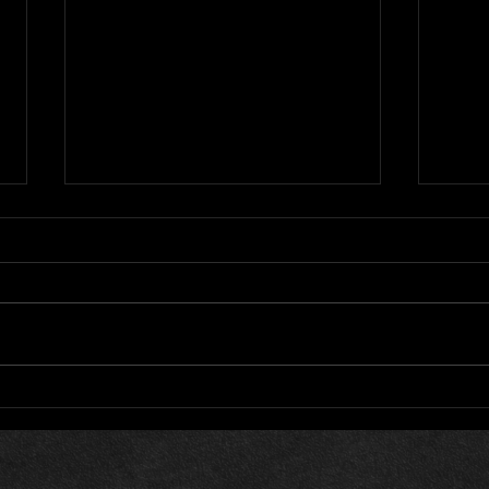
遠方
ひよ子 その15