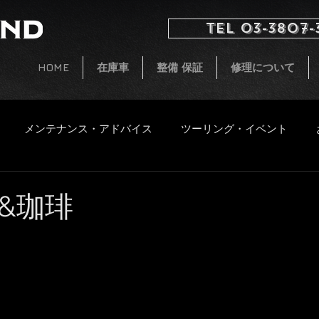
TEL 03-3807-
HOME
在庫車
整備 保証
修理について
メンテナンス・アドバイス
ツーリング・イベント
イタルジェット
小ネタ
CB250 G5 レストア
新着
&珈琲
ファッション
飲食物